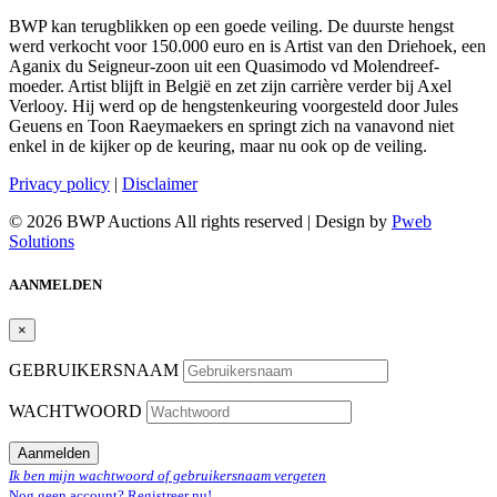
BWP kan terugblikken op een goede veiling. De duurste hengst
werd verkocht voor 150.000 euro en is Artist van den Driehoek, een
Aganix du Seigneur-zoon uit een Quasimodo vd Molendreef-
moeder. Artist blijft in België en zet zijn carrière verder bij Axel
Verlooy. Hij werd op de hengstenkeuring voorgesteld door Jules
Geuens en Toon Raeymaekers en springt zich na vanavond niet
enkel in de kijker op de keuring, maar nu ook op de veiling.
Privacy policy
|
Disclaimer
© 2026 BWP Auctions All rights reserved | Design by
Pweb
Solutions
AANMELDEN
×
GEBRUIKERSNAAM
WACHTWOORD
Aanmelden
Ik ben mijn wachtwoord of gebruikersnaam vergeten
Nog geen account? Registreer nu!