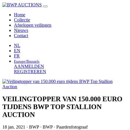
Home
Collectie
Afgelopen veilingen
Nieuws
Contact
NL
EN
FR
Europe/Brussels
AANMELDEN
REGISTREREN
VEILINGTOPPER VAN 150.000 EURO
TIJDENS BWP TOP STALLION
AUCTION
18 jan. 2021 ·
BWP ·
BWP ·
Paardenfotograaf